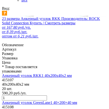
Все
Вид:
23 размера
Анкерный уголок RKK
Производитель: ROCK
Solid Connection
Купить / Смотреть размеры
от
167,80 руб.
/уп.
от
8,39 руб.
/шт.
оптом от
6,21 руб.
/шт.
Обозначение
Артикул
Размер
Упаковка
Цена
* Товар поставляется
упаковками
Анкерный уголок RKK1 40x200x40x2 мм
415107
40x200x40x2 мм
20 шт.
590,20 руб./уп.
Анкерный уголок GreenLane1 40×200×40 мм
415108