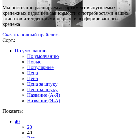
Мы постоянно расширяем ассортимент выпускаемых
крепежных изделий в зависимости с потребностями наших
клиентов и тенденциями на рынке перфорированного
крепежа
Скачать полный прайслист
Сорт.:
По умолчанию
По умолчанию
Новые
Популярные
Цена
Цена
Цена за штуку
Цена за штуку
Название (A-Я)
Название (Я-А)
Показать:
40
20
40