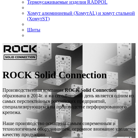
Термоусаживаемые изделия RADPOL
Хомут алюминиевый (ХомутAL) и хомут стальной
(ХомутST)
Щиты
ROCK Solid Connection
Производственная компания
ROCK Solid Connection
образована в 2014г. и на сегодняшний день является одним из
самых перспективных российских предприятий,
специализирующихся на производстве перфорированного
крепежа.
Наше производство оснащено самым современным и
технологичным оборудованием, огромное внимание уделяется
качеству продукции.