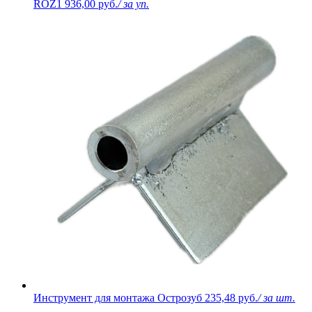
ROZ1
936,00 руб.
/ за уп.
Инструмент для монтажа Острозуб
235,48 руб.
/ за шт.