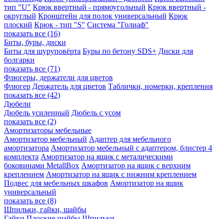
тип "U"
Крюк ввертный - прямоугольный
Крюк ввертный -
округлый
Кронштейн для полок универсальный
Крюк
плоский
Крюк - тип "S"
Система "Голиаф"
показать все (16)
Биты, буры, диски
Биты для шуруповёрта
Буры по бетону SDS+
Диски для
болгарки
показать все (71)
Флюгеры, держатели для цветов
Флюгер
Держатель для цветов
Таблички, номерки, крепления
показать все (42)
Дюбели
Дюбель усиленный
Дюбель с усом
показать все (2)
Амортизаторы мебельные
Амортизатор мебельный
Адаптер для мебельного
амортизатора
Амортизатор мебельный с адаптером, блистер 4
комплекта
Амортизатор на ящик с металическими
боковинами MetallBox
Амортизатор на ящик с верхним
креплением
Амортизатор на ящик с нижним креплением
Подвес для мебельных шкафов
Амортизатор на ящик
универсальный
показать все (8)
Шпильки, гайки, шайбы
Гайки
Плоские шайбы
Шпильки