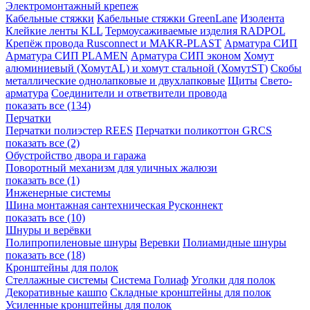
Электромонтажный крепеж
Кабельные стяжки
Кабельные стяжки GreenLane
Изолента
Клейкие ленты KLL
Термоусаживаемые изделия RADPOL
Крепёж провода Rusconnect и MAKR-PLAST
Арматура СИП
Арматура СИП PLAMEN
Арматура СИП эконом
Хомут
алюминиевый (ХомутAL) и хомут стальной (ХомутST)
Скобы
металлические однолапковые и двухлапковые
Щиты
Свето-
арматура
Соединители и ответвители провода
показать все (134)
Перчатки
Перчатки полиэстер REES
Перчатки поликоттон GRCS
показать все (2)
Обустройство двора и гаража
Поворотный механизм для уличных жалюзи
показать все (1)
Инженерные системы
Шина монтажная сантехническая Русконнект
показать все (10)
Шнуры и верёвки
Полипропиленовые шнуры
Веревки
Полиамидные шнуры
показать все (18)
Кронштейны для полок
Стеллажные системы
Система Голиаф
Уголки для полок
Декоративные кашпо
Складные кронштейны для полок
Усиленные кронштейны для полок