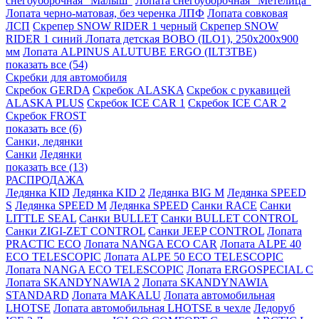
снегоуборочная "Малыш"
Лопата снегоуборочная "Метелица"
Лопата черно-матовая, без черенка ЛПФ
Лопата совковая
ЛСП
Скрепер SNOW RIDER 1 черный
Скрепер SNOW
RIDER 1 синий
Лопата детская BOBO (ILО1), 250x200x900
мм
Лопата ALPINUS ALUTUBE ERGO (ILT3TBE)
показать все (54)
Скребки для автомобиля
Скребок GERDA
Скребок ALASKA
Скребок с рукавицей
ALASKA PLUS
Скребок ICE CAR 1
Скребок ICE CAR 2
Скребок FROST
показать все (6)
Санки, ледянки
Санки
Ледянки
показать все (13)
РАСПРОДАЖА
Ледянка KID
Ледянка KID 2
Ледянка BIG M
Ледянка SPEED
S
Ледянка SPEED M
Ледянка SPEED
Санки RACE
Санки
LITTLE SEAL
Санки BULLET
Санки BULLET CONTROL
Санки ZIGI-ZET CONTROL
Санки JEEP CONTROL
Лопата
PRACTIC ECO
Лопата NANGA ECO CAR
Лопата ALPE 40
ECO TELESCOPIC
Лопата ALPE 50 ECO TELESCOPIC
Лопата NANGA ECO TELESCOPIC
Лопата ERGOSPECIAL C
Лопата SKANDYNAWIA 2
Лопата SKANDYNAWIA
STANDARD
Лопата MAKALU
Лопата автомобильная
LHOTSE
Лопата автомобильная LHOTSE в чехле
Ледоруб