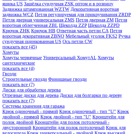
ящика US
Защёлка сундучная ZSK оптом и в розницу
Задвижка штампованная WZTW
Декоративная воротная
задвижка WCZ
Петля регулируемая для прикручивания ZRDP
Петля дверная универсальная ZMS
Петля дверная ZM
Петля
воротная облегченная ZBL
Щеколда ZZP
Щеколда ZZPD
Крючок ZHK
Крючок HB
Ответная часть петли CA
Петля
воротная декоративная ZBNO
Мебельный уголок FKS2
Ручка
сундучная оцинкованная US
Ось петли CW
показать все (45)
Хомуты
Хомуты червячные
Универсальный ХомутAL
Хомуты
сантехнические
показать все (4)
Гвозди
Строительные гвозди
Финишные гвозди
показать все (7)
Диски для обработки дерева
Отрезные диски для дерева
Диски для болгарки по дереву
показать все (7)
Системы хранения для гаража
Крюк одиночный - прямой
Крюк одиночный - тип "U"
Крюк
двойной - прямой
Крюк двойной - тип "U"
Кронштейн для
полок двойной
Кронштейн для полок потолочный -
двусторонний
Кронштейн для полок потолочный
Крюк для
велосипеда
Крюк универсальный - двойной
Крюк высокий