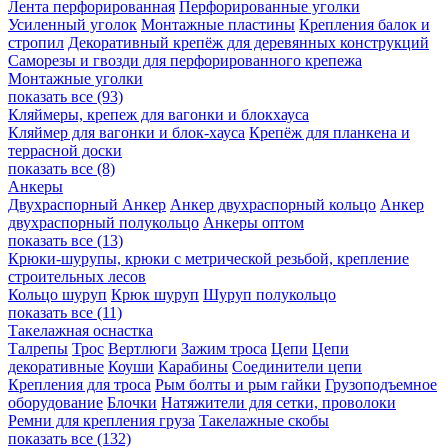
Лента перфорированная
Перфорированные уголки
Усиленный уголок
Монтажные пластины
Крепления балок и
стропил
Декоративный крепёж для деревянных конструкций
Саморезы и гвозди для перфорированного крепежа
Монтажные уголки
показать все (93)
Кляймеры, крепеж для вагонки и блокхауса
Кляймер для вагонки и блок-хауса
Крепёж для планкена и
террасной доски
показать все (8)
Анкеры
Двухраспорный Анкер
Анкер двухраспорный кольцо
Анкер
двухраспорный полукольцо
Анкеры оптом
показать все (13)
Крюки-шурупы, крюки с метрической резьбой, крепление
строительных лесов
Кольцо шуруп
Крюк шуруп
Шуруп полукольцо
показать все (11)
Такелажная оснастка
Талрепы
Трос
Вертлюги
Зажим троса
Цепи
Цепи
декоративные
Коуши
Карабины
Соединители цепи
Крепления для троса
Рым болты и рым гайки
Грузоподъемное
оборудование
Блочки
Натяжители для сетки, проволоки
Ремни для крепления груза
Такелажные скобы
показать все (132)