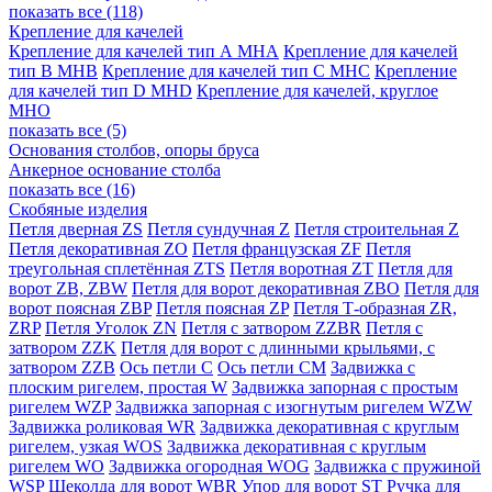
показать все (118)
Крепление для качелей
Крепление для качелей тип А МНА
Крепление для качелей
тип В МНВ
Крепление для качелей тип С МНС
Крепление
для качелей тип D MHD
Крепление для качелей, круглое
MHO
показать все (5)
Основания столбов, опоры бруса
Анкерное основание столба
показать все (16)
Скобяные изделия
Петля дверная ZS
Петля сундучная Z
Петля строительная Z
Петля декоративная ZO
Петля французская ZF
Петля
треугольная сплетённая ZTS
Петля воротная ZT
Петля для
ворот ZB, ZBW
Петля для ворот декоративная ZBO
Петля для
ворот поясная ZBP
Петля поясная ZP
Петля Т-образная ZR,
ZRP
Петля Уголок ZN
Петля с затвором ZZBR
Петля с
затвором ZZK
Петля для ворот с длинными крыльями, с
затвором ZZB
Ось петли С
Ось петли CM
Задвижка с
плоским ригелем, простая W
Задвижка запорная с простым
ригелем WZP
Задвижка запорная с изогнутым ригелем WZW
Задвижка роликовая WR
Задвижка декоративная с круглым
ригелем, узкая WOS
Задвижка декоративная с круглым
ригелем WO
Задвижка огородная WOG
Задвижка с пружиной
WSP
Щеколда для ворот WBR
Упор для ворот ST
Ручка для