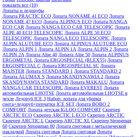
показать все (10)
Лопаты и ледорубы
Лопата PRACTIC ECO
Лопата NONAME 41 ECO
Лопата
NONAME 47 ECO
Лопата ALPINUS ECO
Лопата NANGA
ECO CAR
Лопата NANGA ECO CAR TELESCOPIC
Лопата
ALPE 40 ECO TELESCOPIC
Лопата ALPE 50 ECO
TELESCOPIC
Лопата NANGA ECO TELESCOPIC
Лопата
ALPIN ALUTUBE ECO
Лопата ALPINUS ALUTUBE ECO
Лопата ALPIN 1
Лопата ALPIN 1A
Лопата ALPIN 2
Лопата
ALPIN 2A
Лопата Alpe 40
Лопата Alpe 50
Лопата ALPINUS
ERGOMETAL
Лопата ERGOSPECIAL (RLEX55)
Лопата
ERGOSPECIAL C
Лопата ERGOSPECIAL SC
Лопата
MAJSTER
Лопата STANDARD 1
Лопата STANDARD 2
Лопата ALUMAX S
Лопата SKANDYNAWIA 2
Лопата
SKANDYNAWIA STANDARD
Лопата MAKALU
Лопата
NANGA CAR TELESCOPIC
Лопата EVEREST
Лопата
автомобильная LHOTSE
Лопата автомобильная LHOTSE в
чехле
Ледоруб ICE 3
Набор: лопата для уборки
снега+ледоруб+перчатки ICE SET
Лопата BOBO 2
COMFORT
Лопата детская IGLOO COMFORT
Скрепер
ARCTIC ECO
Скрепер ARCTIC L ECO
Скрепер ARCTIC
Скрепер ARCTIC L
Скрепер ARCTIC XL
Скрепер Strongman
60
Скрепер Strongman 80
Лопата снеговая с металлической
накладкой
Лопата снеговая
Лопата снеговая
Лопата