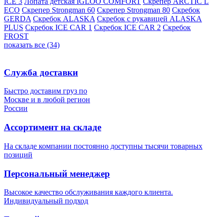
ICE 3
Лопата детская IGLOO COMFORT
Скрепер ARCTIC L
ECO
Скрепер Strongman 60
Скрепер Strongman 80
Скребок
GERDA
Скребок ALASKA
Скребок с рукавицей ALASKA
PLUS
Скребок ICE CAR 1
Скребок ICE CAR 2
Скребок
FROST
показать все (34)
Служба доставки
Быстро доставим груз по
Москве и в любой регион
России
Ассортимент на складе
На складе компании постоянно доступны тысячи товарных
позиций
Персональный менеджер
Высокое качество обслуживания каждого клиента.
Индивидуальный подход