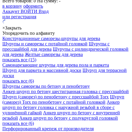
Всего товаров:
0
На сумму:
-
в корзину
оформить
Аккаунт
ВОЙТИ
Вход
или регистрация
×
Закрыть
Упорядочить по алфавиту
Конструкционные саморезы-шурупы для дерева
Шурупы и саморезы с потайной головкой
Шурупы с
прессшайбой для дерева
Шурупы с цилиндрической головкой
для дерева
Желтые саморезы для дерева
показать все (15)
Самонарезающие шурупы для дерева пола и паркета
Шуруп для паркета и массивной доски
Шуруп для террасной
доски
показать все (6)
Шурупы саморезы по бетону и пенобетону
Анкер шуруп по бетону шестигранная головка с прессшайбой
Шуруп (саморез) по пенобетону с прессшайбой Torx
Шуруп
(саморез) Torx по пенобетону с потайной головкой
Анкер
шуруп по бетону головка с наружной резьбой в сборе с
удлинённой гайкой
Анкер шуруп по бетону с внутренней
резьбой
Анкер шуруп по бетону с полукруглой головкой
показать все (6)
Перфорированный крепеж от производителя