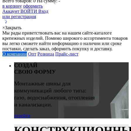
Всего товаров:
0
На сумму:
-
в корзину
оформить
Аккаунт
ВОЙТИ
Вход
или регистрация
×
Закрыть
Мы рады приветствовать вас на нашем сайте-каталоге
крепежных изделий. Помимо широкого ассортимента товаров
вы легко сможете найти информацию о наличии или сроке
поставки, сделать заказ, оформить покупку и доставку.
О компании
Опт
Розница
Прайс-лист
СОЗДАЙ
СВОЮ ФОРМУ
Монтажные шины для
коммуникаций любого типа:
газо, водоснабжения, отопления
и канализации.
перейти
КОНСТРУКЦИОНН