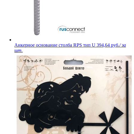
Анкерное основание столба RPS тип U
394,64 руб.
/ за
шт.