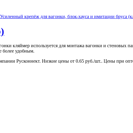
Усиленный крепёж для вагонки, блок-хауса и имитации бруса (к
)
гонки кляймер используется для монтажа вагонки и стеновых па
е более удобным.
пании Русконнект. Низкие цены от 0.65 руб./шт.. Цены при оптов