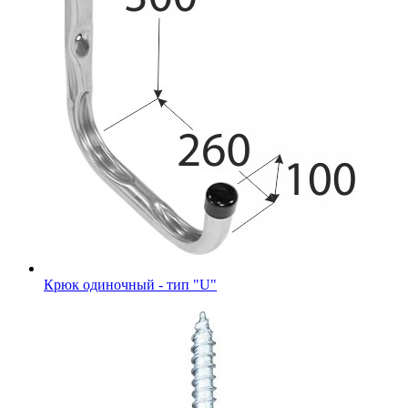
Крюк одиночный - тип "U"