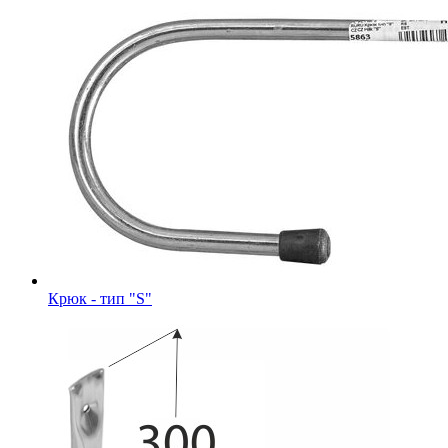
Крюк - тип "S"