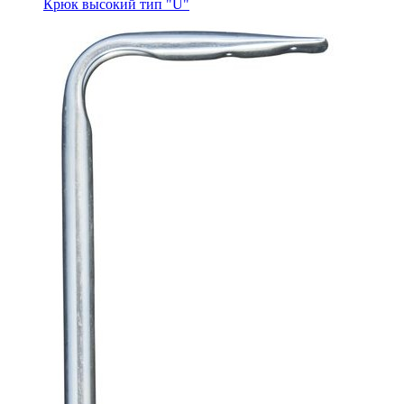
Крюк высокий тип "U"