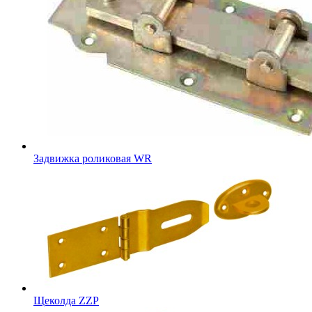
Задвижка роликовая WR
Щеколда ZZP