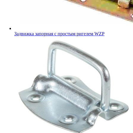
Задвижка запорная с простым ригелем WZP