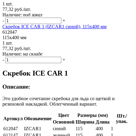
1 шт.
77,32 руб./шт.
Наличие:
под заказ
-
+
Скребок ICE CAR 1 (IZCAR1 синий), 115x400 мм
612047
115x400 мм
1 шт.
77,32 руб./шт.
Наличие:
на складе
-
+
Скребок ICE CAR 1
Описание:
Это удобное сочетание скребока для льда со щеткой и
резиновой накладкой. Облегченный вариант.
Цвет
Размеры (мм)
Шт./
Артикул
Обозначение
упак.
Основной
Ширина
Длина
612047
IZCAR1
синий
115
400
1
612147
IZCAR1
зеленый
115
400
1