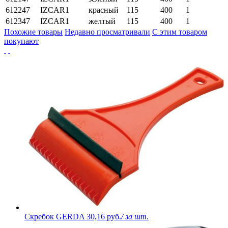
612247
IZCAR1
красный
115
400
1
612347
IZCAR1
желтый
115
400
1
Похожие товары
Недавно просматривали
С этим товаром
покупают
Скребок GERDA
30,16 руб.
/ за шт.