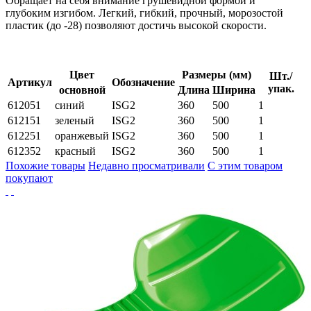
Обращает на себя внимание грушевидной формой и
глубоким изгибом. Легкий, гибкий, прочный, морозостой
пластик (до -28) позволяют достичь высокой скорости.
Цвет
Размеры (мм)
Шт./
Артикул
Обозначение
упак.
основной
Длина
Ширина
612051
синий
ISG2
360
500
1
612151
зеленый
ISG2
360
500
1
612251
оранжевый
ISG2
360
500
1
612352
красный
ISG2
360
500
1
Похожие товары
Недавно просматривали
С этим товаром
покупают