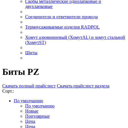
Скобы металлические однолапковые и
двухлапковые
Соединители и ответвители провода
Термоусаживаемые изделия RADPOL
Хомут алюминиевый (ХомутAL) и хомут стальной
(ХомутST)
Щиты
Биты PZ
Скачать полный прайслист
Скачать прайслист раздела
Сорт.:
По умолчанию
По умолчанию
Новые
Популярные
Цена
Цена