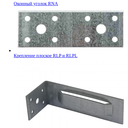
Оконный уголок RNA
Крепление плоское RLP и RLPL