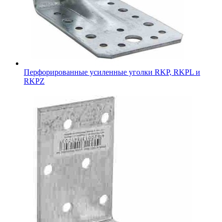
Перфорированные усиленные уголки RKP, RKPL и
RKPZ