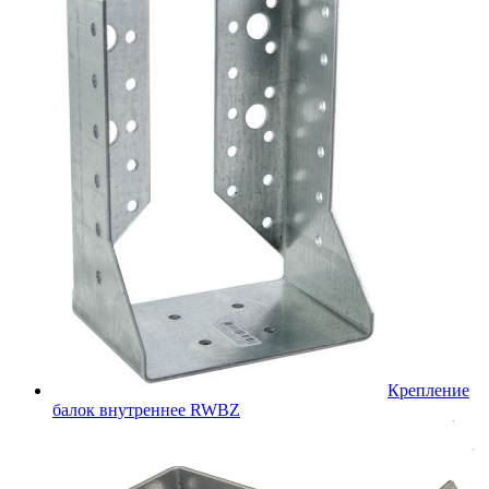
Крепление
балок внутреннее RWBZ