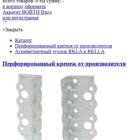
Всего товаров:
0
На сумму:
-
в корзину
оформить
Аккаунт
ВОЙТИ
Вход
или регистрация
×
Закрыть
Каталог
Перфорированный крепеж от производителя
Асимметричный уголок RKLA и RKLLA
Перфорированный крепеж от производителя