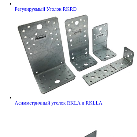
Регулируемый Уголок RKRD
Асимметричный уголок RKLA и RKLLA