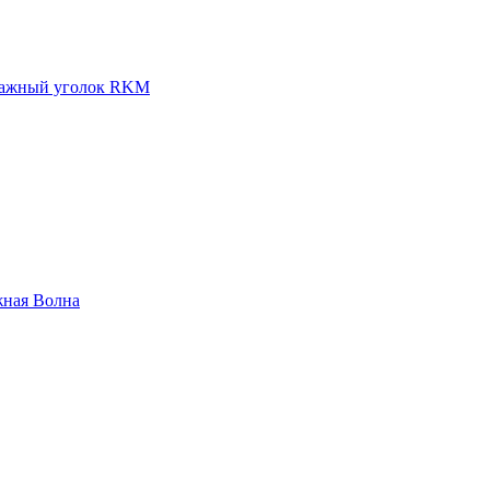
ажный уголок RKM
жная Волна