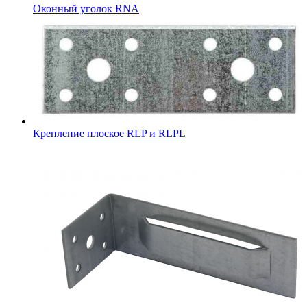
Оконный уголок RNA
Крепление плоское RLP и RLPL