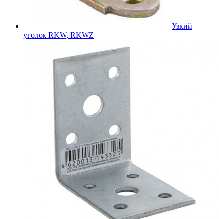
Узкий
уголок RKW, RKWZ