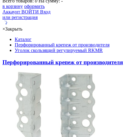
Всего товаров:
0
На сумму:
-
в корзину
оформить
Аккаунт
ВОЙТИ
Вход
или регистрация
×
Закрыть
Каталог
Перфорированный крепеж от производителя
Уголок скользящий регулируемый RKMR
Перфорированный крепеж от производителя