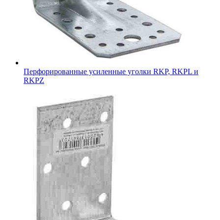
Перфорированные усиленные уголки RKP, RKPL и
RKPZ