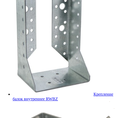
Крепление
балок внутреннее RWBZ