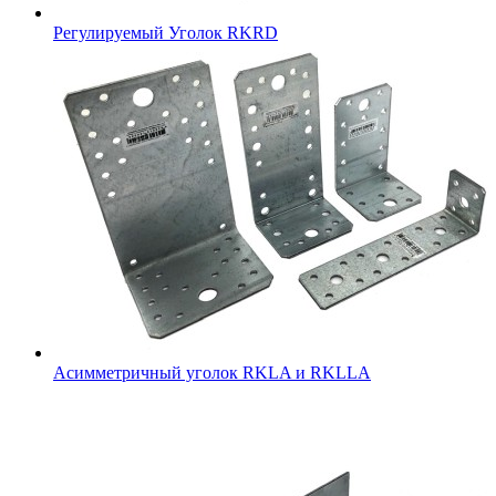
Регулируемый Уголок RKRD
Асимметричный уголок RKLA и RKLLA