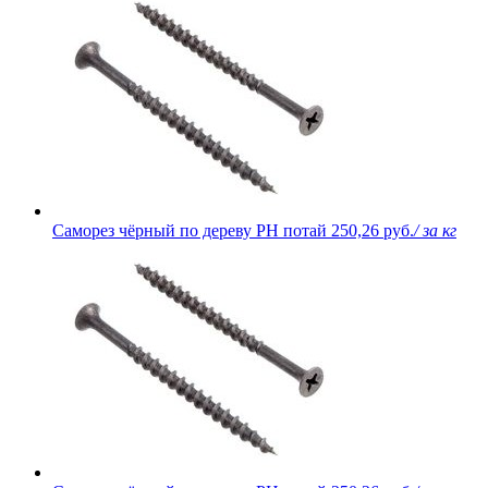
Саморез чёрный по дереву PH потай
250,26 руб.
/ за кг