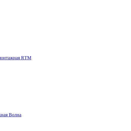
монтажная RТМ
жная Волна