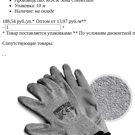
Производство:
ROCK Solid Connection
Упаковка:
10 м
Наличие:
на складе
188,54 руб.
/
уп.
*
Оптом от
13,97 руб.
/м**
-
+
* Товар поставляется упаковками
** По условиям
дисконтной 
Сопутствующие товары: