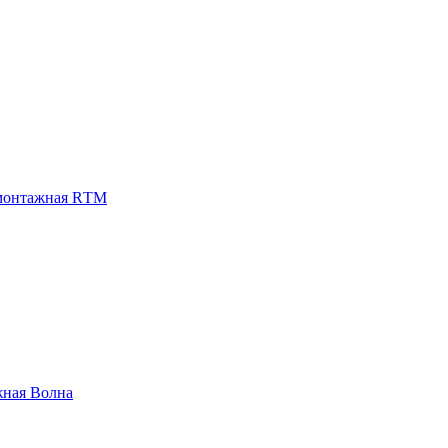
монтажная RТМ
жная Волна