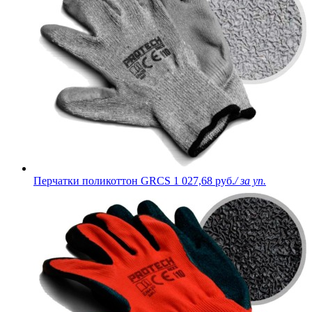
Перчатки поликоттон GRCS
1 027,68 руб.
/ за уп.