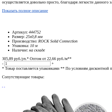
осуществляется довольно просто, благодаря легкости данного 
Показать полное описание
Артикул:
444752
Размер:
25x0,8 мм
Производство:
ROCK Solid Connection
Упаковка:
10 м
Наличие:
на складе
305,89 руб.
/
уп.
*
Оптом от
22,66 руб.
/м**
-
+
* Товар поставляется упаковками
** По условиям
дисконтной 
Сопутствующие товары: