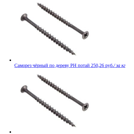
Саморез чёрный по дереву PH потай
250,26 руб.
/ за кг