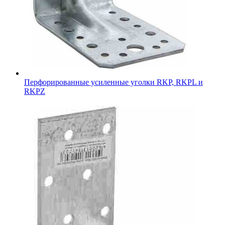
Перфорированные усиленные уголки RKP, RKPL и
RKPZ