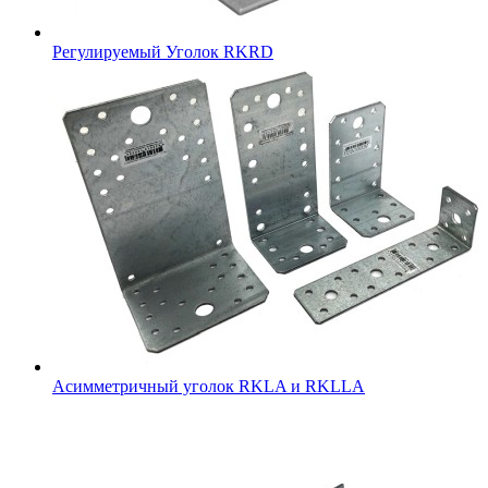
Регулируемый Уголок RKRD
Асимметричный уголок RKLA и RKLLA