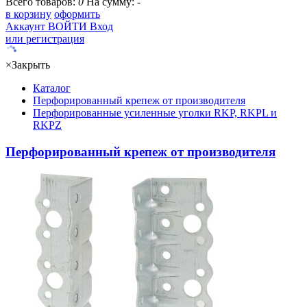
Всего товаров:
0
На сумму:
-
в корзину
оформить
Аккаунт
ВОЙТИ
Вход
или регистрация
×
Закрыть
Каталог
Перфорированный крепеж от производителя
Перфорированные усиленные уголки RKP, RKPL и
RKPZ
Перфорированный крепеж от производителя