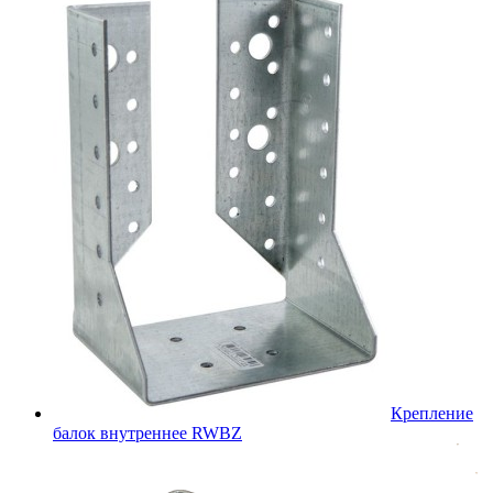
Крепление
балок внутреннее RWBZ