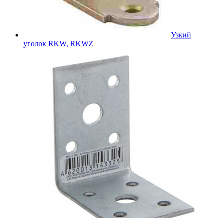
Узкий
уголок RKW, RKWZ