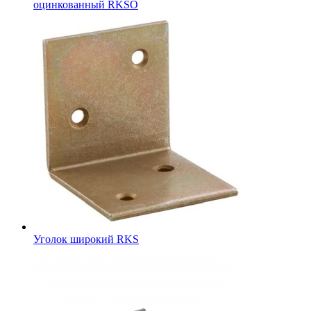
оцинкованный RKSО
Уголок широкий RKS