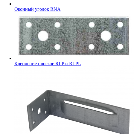
Оконный уголок RNA
Крепление плоское RLP и RLPL