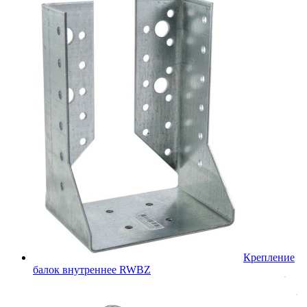
Крепление
балок внутреннее RWBZ