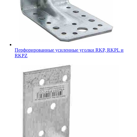
Перфорированные усиленные уголки RKP, RKPL и
RKPZ