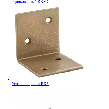
оцинкованный RKSО
Уголок широкий RKS