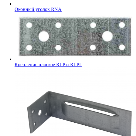
Оконный уголок RNA
Крепление плоское RLP и RLPL