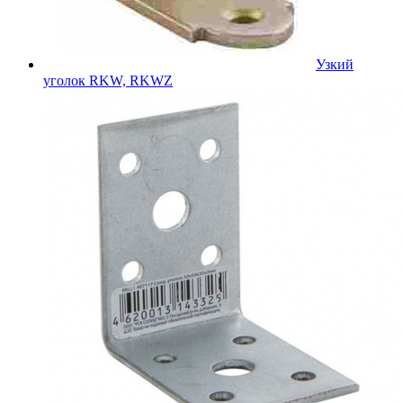
Узкий
уголок RKW, RKWZ