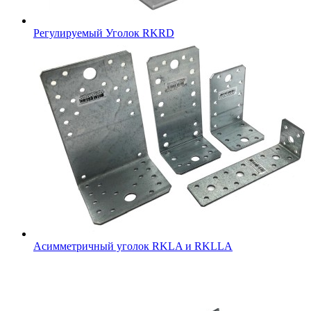
Регулируемый Уголок RKRD
Асимметричный уголок RKLA и RKLLA