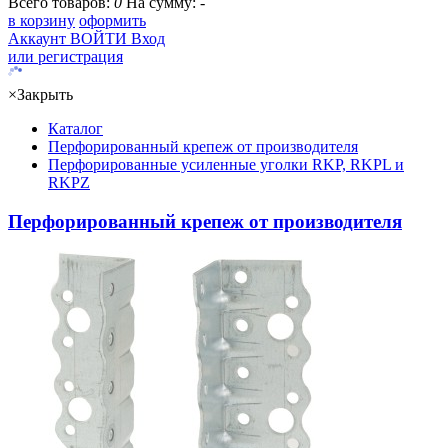
Всего товаров:
0
На сумму:
-
в корзину
оформить
Аккаунт
ВОЙТИ
Вход
или регистрация
×
Закрыть
Каталог
Перфорированный крепеж от производителя
Перфорированные усиленные уголки RKP, RKPL и
RKPZ
Перфорированный крепеж от производителя