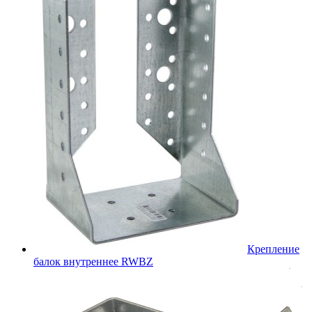
Крепление
балок внутреннее RWBZ