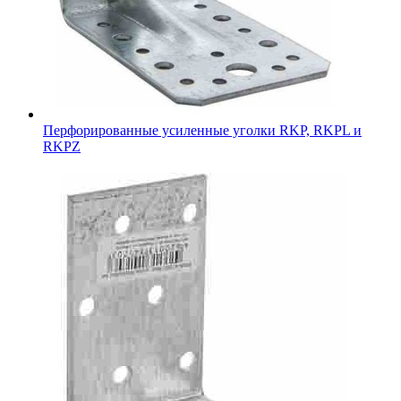
Перфорированные усиленные уголки RKP, RKPL и
RKPZ