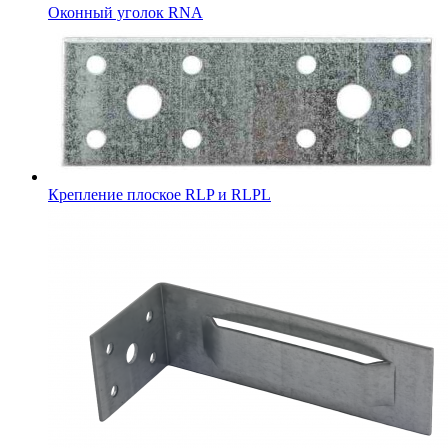
Оконный уголок RNA
Крепление плоское RLP и RLPL