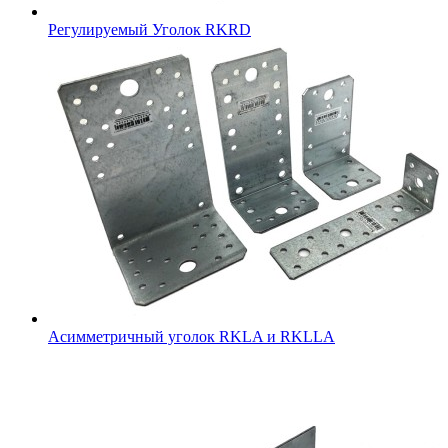
Регулируемый Уголок RKRD
Асимметричный уголок RKLA и RKLLA