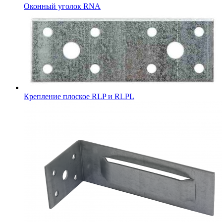
Оконный уголок RNA
Крепление плоское RLP и RLPL