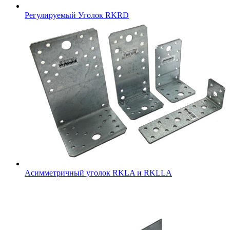
Регулируемый Уголок RKRD
Асимметричный уголок RKLA и RKLLA