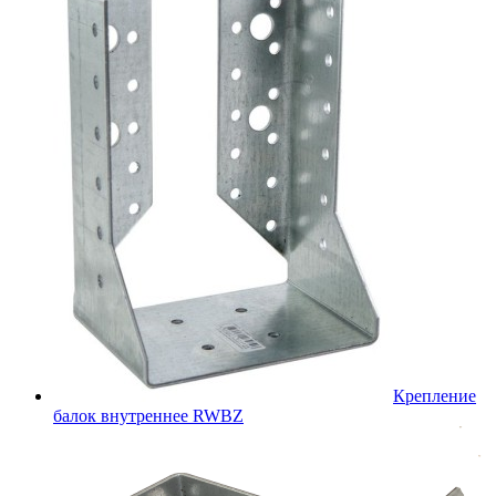
Крепление
балок внутреннее RWBZ