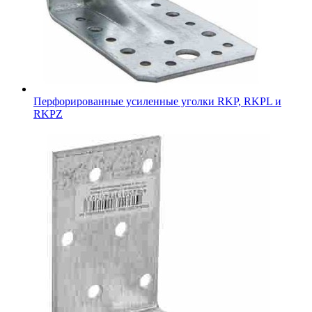
Перфорированные усиленные уголки RKP, RKPL и
RKPZ