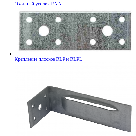
Оконный уголок RNA
Крепление плоское RLP и RLPL