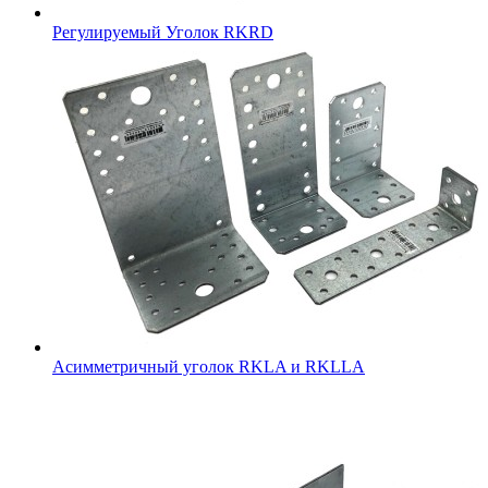
Регулируемый Уголок RKRD
Асимметричный уголок RKLA и RKLLA