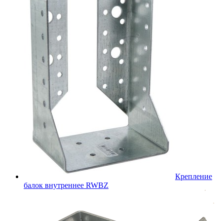
Крепление
балок внутреннее RWBZ