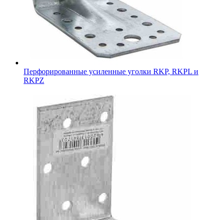
Перфорированные усиленные уголки RKP, RKPL и
RKPZ