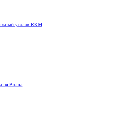
ажный уголок RKM
жная Волна