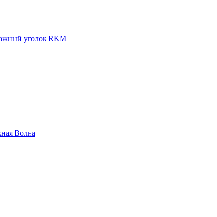
ажный уголок RKM
жная Волна