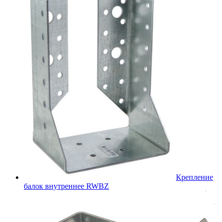
Крепление
балок внутреннее RWBZ