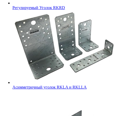
Регулируемый Уголок RKRD
Асимметричный уголок RKLA и RKLLA