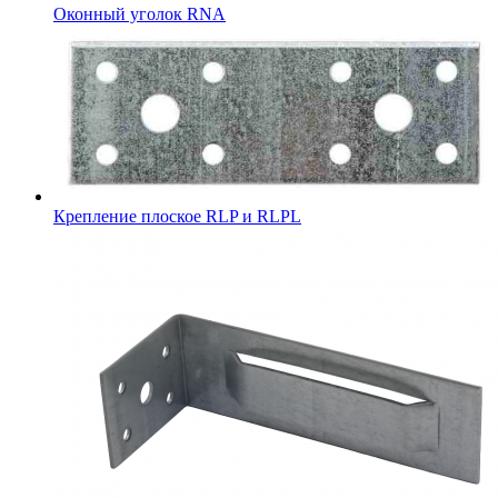
Оконный уголок RNA
Крепление плоское RLP и RLPL