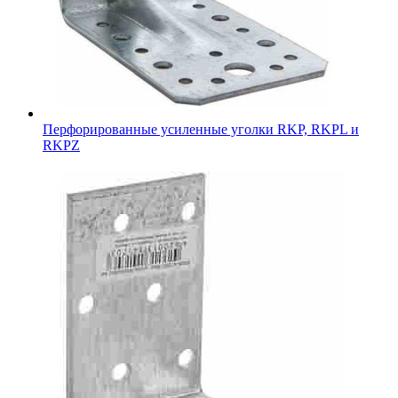
Перфорированные усиленные уголки RKP, RKPL и
RKPZ