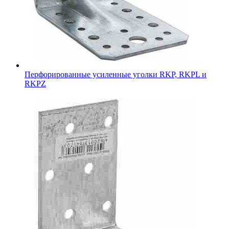
Перфорированные усиленные уголки RKP, RKPL и
RKPZ