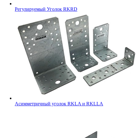
Регулируемый Уголок RKRD
Асимметричный уголок RKLA и RKLLA