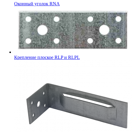
Оконный уголок RNA
Крепление плоское RLP и RLPL