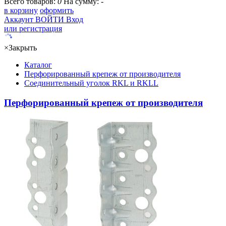
Всего товаров:
0
На сумму:
-
в корзину
оформить
Аккаунт
ВОЙТИ
Вход
или регистрация
×
Закрыть
Каталог
Перфорированный крепеж от производителя
Соединительный уголок RKL и RKLL
Перфорированный крепеж от производителя