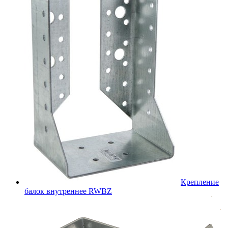
Крепление
балок внутреннее RWBZ