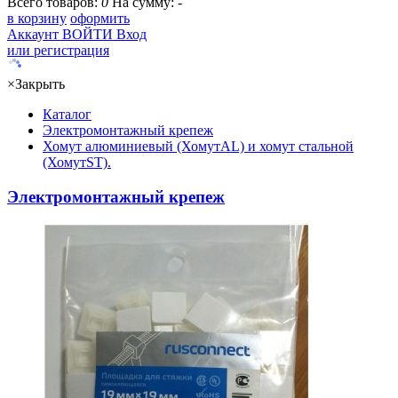
Всего товаров:
0
На сумму:
-
в корзину
оформить
Аккаунт
ВОЙТИ
Вход
или регистрация
×
Закрыть
Каталог
Электромонтажный крепеж
Хомут алюминиевый (ХомутAL) и хомут стальной
(ХомутST).
Электромонтажный крепеж