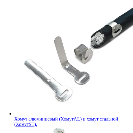
Хомут алюминиевый (ХомутAL) и хомут стальной
(ХомутST).