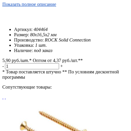
Показать полное описание
Артикул:
404464
Размер:
80х16,5х2 мм
Производство:
ROCK Solid Connection
Упаковка:
1 шт.
Наличие:
под заказ
5,90 руб.
/
шт.
*
Оптом от
4,37 руб.
/шт.**
-
+
* Товар поставляется штучно
** По условиям
дисконтной
программы
Сопутствующие товары: