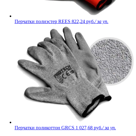
Перчатки полиэстер REES
822,24 руб.
/ за уп.
Перчатки поликоттон GRCS
1 027,68 руб.
/ за уп.