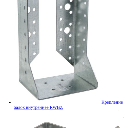
Крепление
балок внутреннее RWBZ