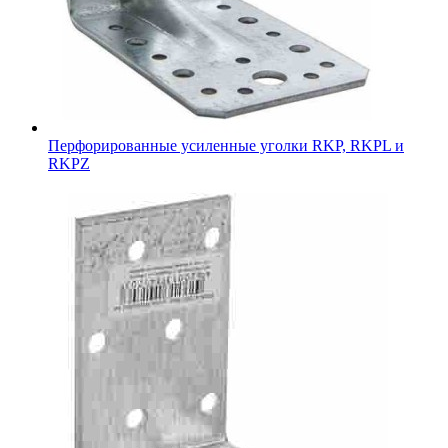
Перфорированные усиленные уголки RKP, RKPL и
RKPZ