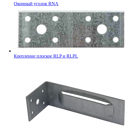
Оконный уголок RNA
Крепление плоское RLP и RLPL