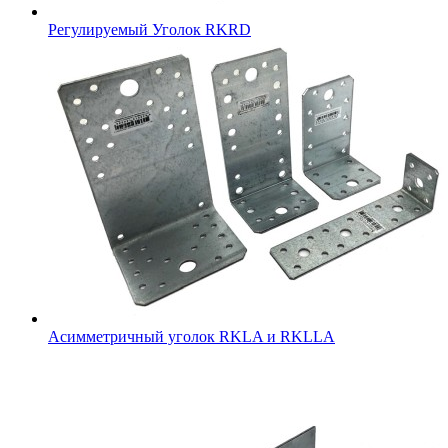
Регулируемый Уголок RKRD
Асимметричный уголок RKLA и RKLLA