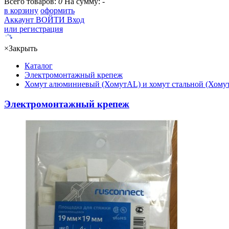
Всего товаров:
0
На сумму:
-
в корзину
оформить
Аккаунт
ВОЙТИ
Вход
или регистрация
×
Закрыть
Каталог
Электромонтажный крепеж
Хомут алюминиевый (ХомутAL) и хомут стальной (Хомут
Электромонтажный крепеж