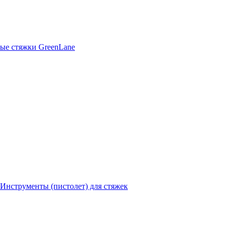
ые стяжки GreenLane
Инструменты (пистолет) для стяжек