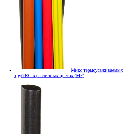
Микс термоусаживаемых
труб RC в различных цветах (MF)