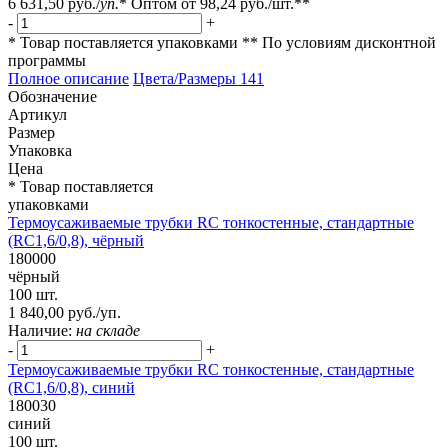
6 631,50 руб.
/
уп.
*
Оптом от
98,24 руб.
/шт.**
-
+
* Товар поставляется упаковками
** По условиям
дисконтной
программы
Полное описание
Цвета/Размеры
141
Обозначение
Артикул
Размер
Упаковка
Цена
* Товар поставляется
упаковками
Термоусаживаемые трубки RC тонкостенные, стандартные
(RC1,6/0,8), чёрный
180000
чёрный
100 шт.
1 840,00 руб./уп.
Наличие:
на складе
-
+
Термоусаживаемые трубки RC тонкостенные, стандартные
(RC1,6/0,8), синий
180030
синий
100 шт.