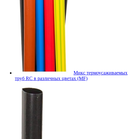
Микс термоусаживаемых
труб RC в различных цветах (MF)