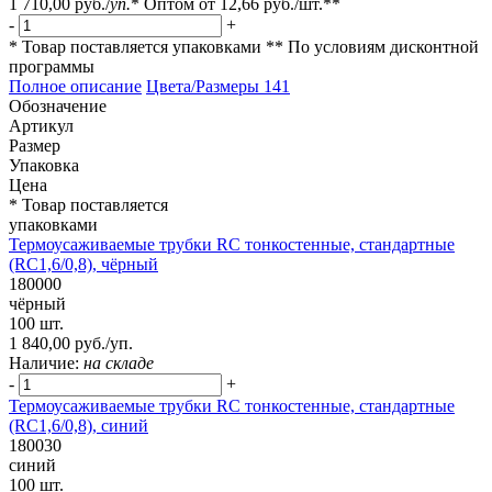
1 710,00 руб.
/
уп.
*
Оптом от
12,66 руб.
/шт.**
-
+
* Товар поставляется упаковками
** По условиям
дисконтной
программы
Полное описание
Цвета/Размеры
141
Обозначение
Артикул
Размер
Упаковка
Цена
* Товар поставляется
упаковками
Термоусаживаемые трубки RC тонкостенные, стандартные
(RC1,6/0,8), чёрный
180000
чёрный
100 шт.
1 840,00 руб./уп.
Наличие:
на складе
-
+
Термоусаживаемые трубки RC тонкостенные, стандартные
(RC1,6/0,8), синий
180030
синий
100 шт.