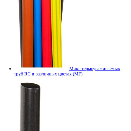
Микс термоусаживаемых
труб RC в различных цветах (MF)