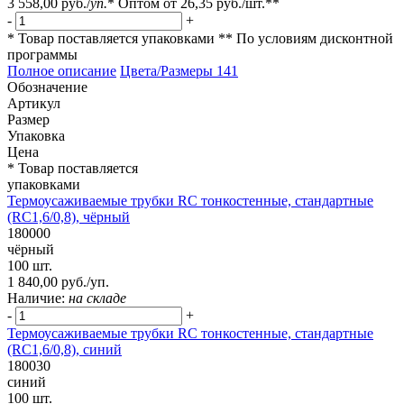
3 558,00 руб.
/
уп.
*
Оптом от
26,35 руб.
/шт.**
-
+
* Товар поставляется упаковками
** По условиям
дисконтной
программы
Полное описание
Цвета/Размеры
141
Обозначение
Артикул
Размер
Упаковка
Цена
* Товар поставляется
упаковками
Термоусаживаемые трубки RC тонкостенные, стандартные
(RC1,6/0,8), чёрный
180000
чёрный
100 шт.
1 840,00 руб./уп.
Наличие:
на складе
-
+
Термоусаживаемые трубки RC тонкостенные, стандартные
(RC1,6/0,8), синий
180030
синий
100 шт.