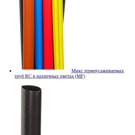
Микс термоусаживаемых
труб RC в различных цветах (MF)