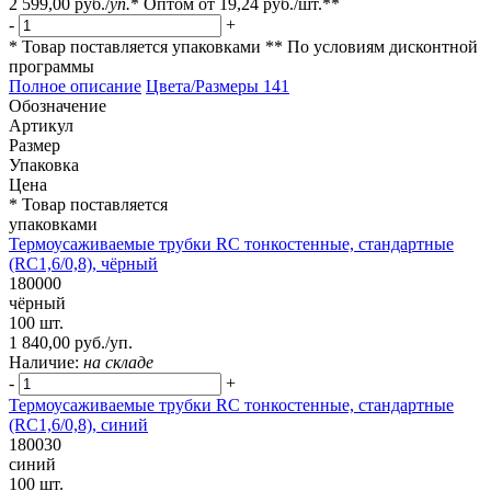
2 599,00 руб.
/
уп.
*
Оптом от
19,24 руб.
/шт.**
-
+
* Товар поставляется упаковками
** По условиям
дисконтной
программы
Полное описание
Цвета/Размеры
141
Обозначение
Артикул
Размер
Упаковка
Цена
* Товар поставляется
упаковками
Термоусаживаемые трубки RC тонкостенные, стандартные
(RC1,6/0,8), чёрный
180000
чёрный
100 шт.
1 840,00 руб./уп.
Наличие:
на складе
-
+
Термоусаживаемые трубки RC тонкостенные, стандартные
(RC1,6/0,8), синий
180030
синий
100 шт.