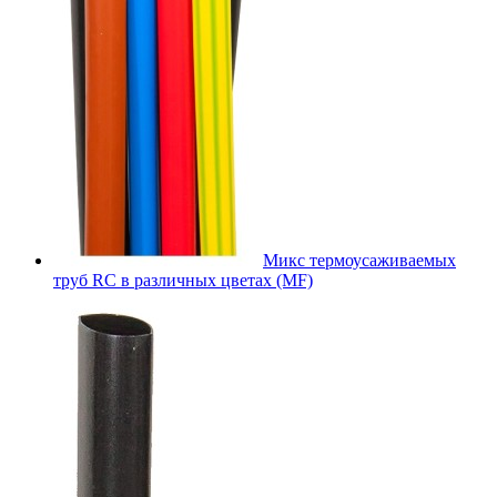
Микс термоусаживаемых
труб RC в различных цветах (MF)