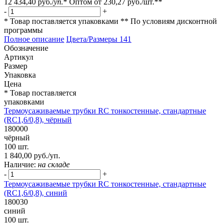
12 434,40 руб.
/
уп.
*
Оптом от
230,27 руб.
/шт.**
-
+
* Товар поставляется упаковками
** По условиям
дисконтной
программы
Полное описание
Цвета/Размеры
141
Обозначение
Артикул
Размер
Упаковка
Цена
* Товар поставляется
упаковками
Термоусаживаемые трубки RC тонкостенные, стандартные
(RC1,6/0,8), чёрный
180000
чёрный
100 шт.
1 840,00 руб./уп.
Наличие:
на складе
-
+
Термоусаживаемые трубки RC тонкостенные, стандартные
(RC1,6/0,8), синий
180030
синий
100 шт.