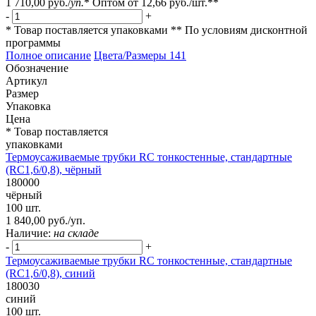
1 710,00 руб.
/
уп.
*
Оптом от
12,66 руб.
/шт.**
-
+
* Товар поставляется упаковками
** По условиям
дисконтной
программы
Полное описание
Цвета/Размеры
141
Обозначение
Артикул
Размер
Упаковка
Цена
* Товар поставляется
упаковками
Термоусаживаемые трубки RC тонкостенные, стандартные
(RC1,6/0,8), чёрный
180000
чёрный
100 шт.
1 840,00 руб./уп.
Наличие:
на складе
-
+
Термоусаживаемые трубки RC тонкостенные, стандартные
(RC1,6/0,8), синий
180030
синий
100 шт.