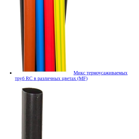
Микс термоусаживаемых
труб RC в различных цветах (MF)