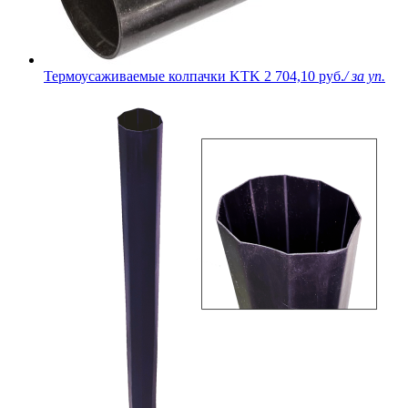
Термоусаживаемые колпачки KTK
2 704,10 руб.
/ за уп.