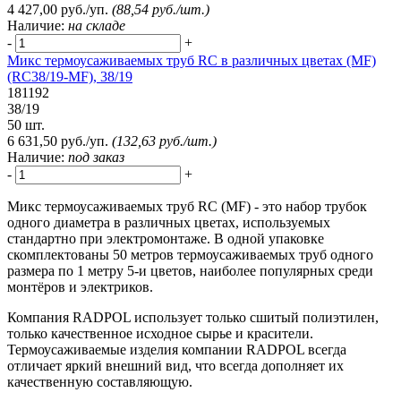
4 427,00 руб./уп.
(88,54 руб./шт.)
Наличие:
на складе
-
+
Микс термоусаживаемых труб RC в различных цветах (MF)
(RC38/19-MF), 38/19
181192
38/19
50 шт.
6 631,50 руб./уп.
(132,63 руб./шт.)
Наличие:
под заказ
-
+
Микс термоусаживаемых труб RC (MF) - это набор трубок
одного диаметра в различных цветах, используемых
стандартно при электромонтаже. В одной упаковке
скомплектованы 50 метров термоусаживаемых труб одного
размера по 1 метру 5-и цветов, наиболее популярных среди
монтёров и электриков.
Компания RADPOL использует только сшитый полиэтилен,
только качественное исходное сырье и красители.
Термоусаживаемые изделия компании RADPOL всегда
отличает яркий внешний вид, что всегда дополняет их
качественную составляющую.