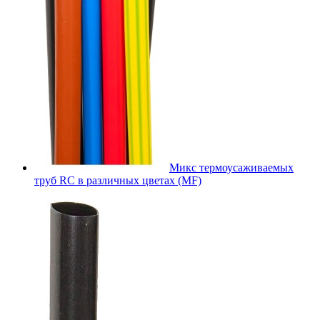
Микс термоусаживаемых
труб RC в различных цветах (MF)