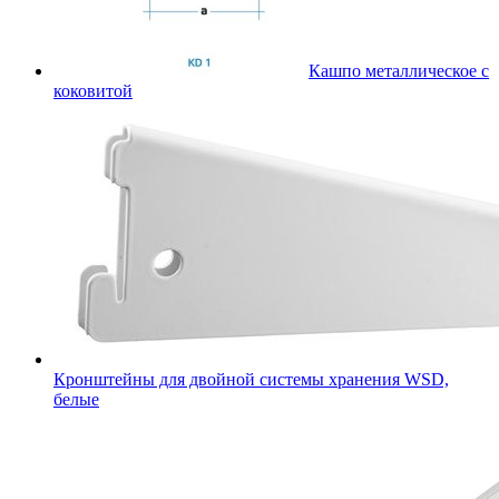
Кашпо металлическое с
коковитой
Кронштейны для двойной системы хранения WSD,
белые