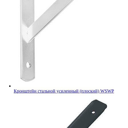
Кронштейн стальной усиленный (плоский) WSWP