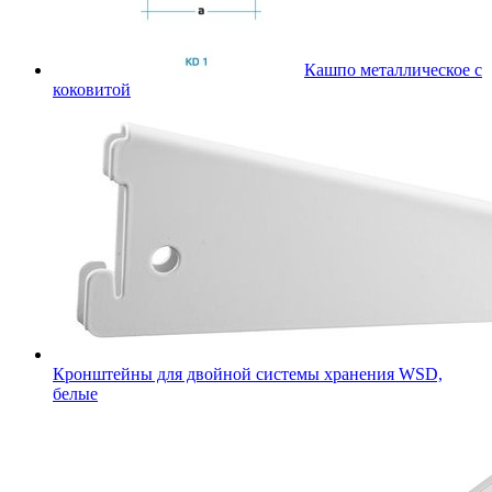
Кашпо металлическое с
коковитой
Кронштейны для двойной системы хранения WSD,
белые