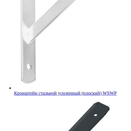
Кронштейн стальной усиленный (плоский) WSWP