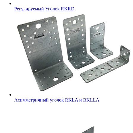
Регулируемый Уголок RKRD
Асимметричный уголок RKLA и RKLLA