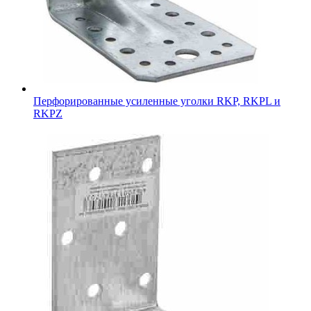
Перфорированные усиленные уголки RKP, RKPL и
RKPZ