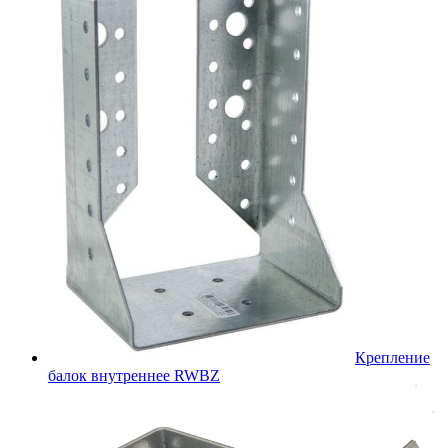
Крепление
балок внутреннее RWBZ