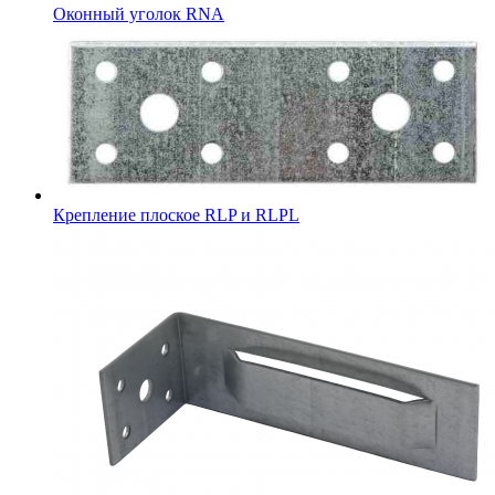
Оконный уголок RNA
Крепление плоское RLP и RLPL