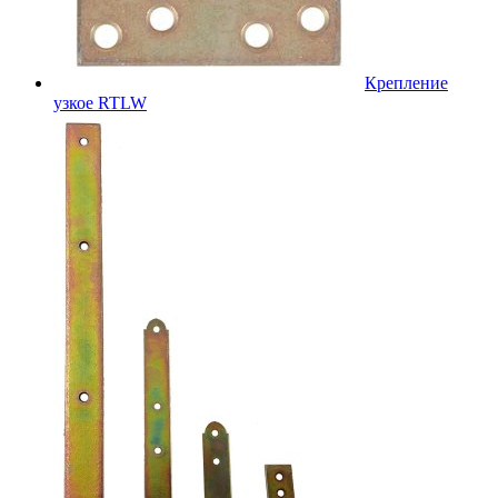
Крепление
узкое RTLW