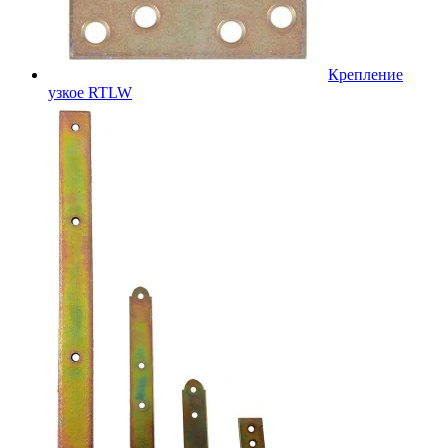
Крепление
узкое RTLW