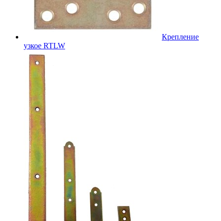
Крепление
узкое RTLW