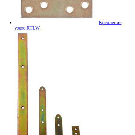
Крепление
узкое RTLW