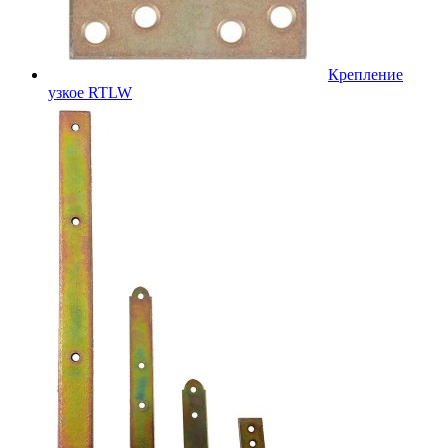
Крепление
узкое RTLW