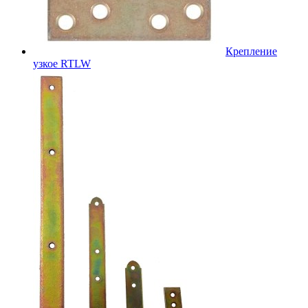
Крепление
узкое RTLW