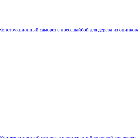
Конструкционный саморез с прессшайбой для дерева из оцинков
Конструкционный саморез с шестигранной головкой для дерева