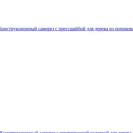
Конструкционный саморез с прессшайбой для дерева из оцинков
Конструкционный саморез с шестигранной головкой для дерева