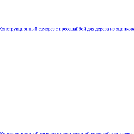
Конструкционный саморез с прессшайбой для дерева из оцинков
Конструкционный саморез с шестигранной головкой для дерева