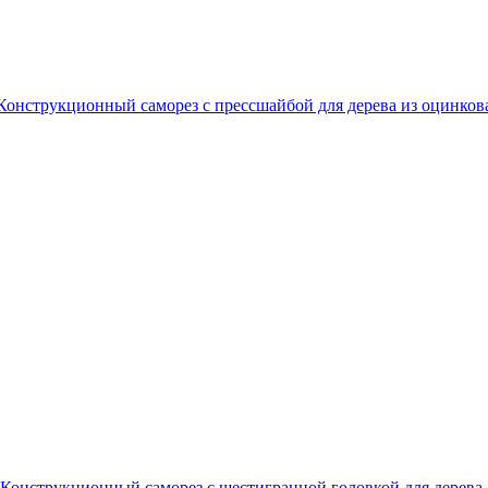
Конструкционный саморез с прессшайбой для дерева из оцинков
Конструкционный саморез с шестигранной головкой для дерева